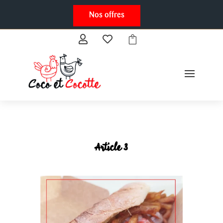
Nos offres



Article 3